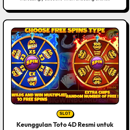
SLOT
Keunggulan Toto 4D Resmi untuk