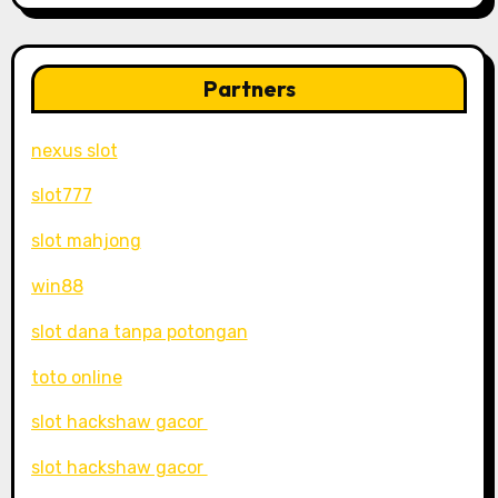
Partners
nexus slot
slot777
slot mahjong
win88
slot dana tanpa potongan
toto online
slot hackshaw gacor
slot hackshaw gacor