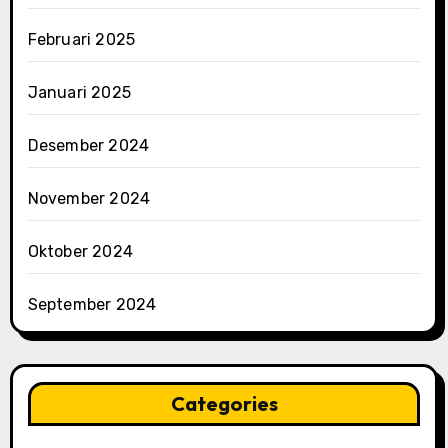
Februari 2025
Januari 2025
Desember 2024
November 2024
Oktober 2024
September 2024
Categories