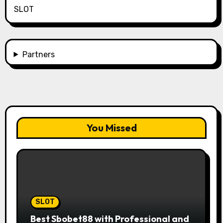
SLOT
Partners
You Missed
SLOT
Best Sbobet88 with Professional and