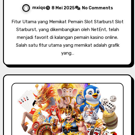
mxiqo
8 Mei 2025
No Comments
Fitur Utama yang Memikat Pemain Slot Starburst Slot
Starburst, yang dikembangkan oleh NetEnt, telah
menjadi favorit di kalangan pemain kasino online.
Salah satu fitur utama yang memikat adalah grafik
yang…