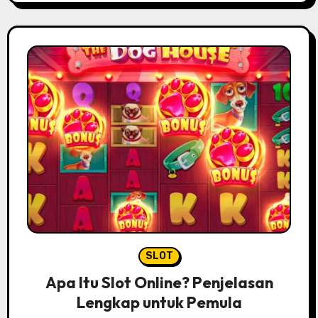
SLOT
Apa Itu Slot Online? Penjelasan
Lengkap untuk Pemula