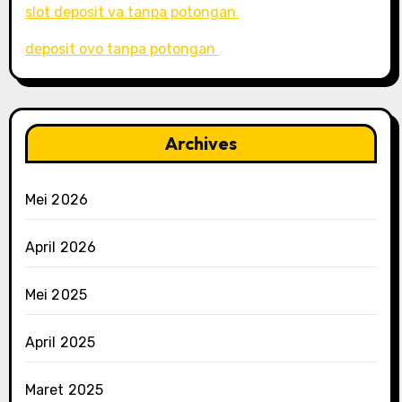
slot deposit va tanpa potongan
deposit ovo tanpa potongan
Archives
Mei 2026
April 2026
Mei 2025
April 2025
Maret 2025