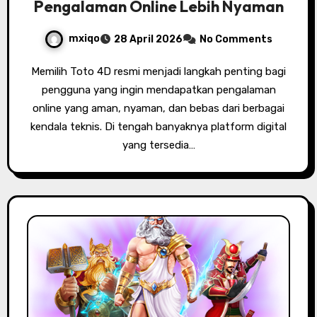
Pengalaman Online Lebih Nyaman
mxiqo
28 April 2026
No Comments
Memilih Toto 4D resmi menjadi langkah penting bagi
pengguna yang ingin mendapatkan pengalaman
online yang aman, nyaman, dan bebas dari berbagai
kendala teknis. Di tengah banyaknya platform digital
yang tersedia…