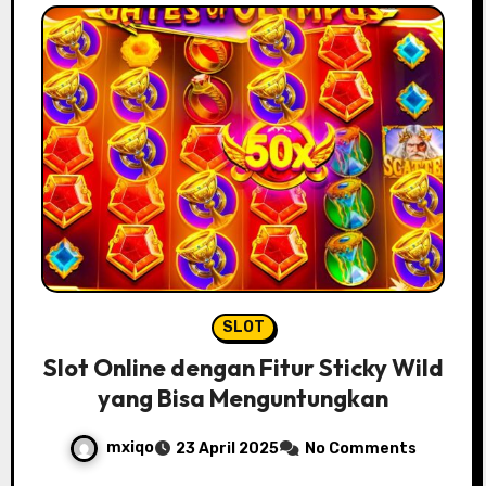
SLOT
Slot Online dengan Fitur Sticky Wild
yang Bisa Menguntungkan
mxiqo
23 April 2025
No Comments