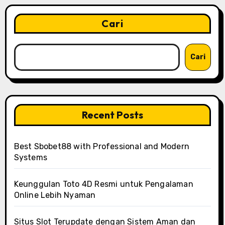
Cari
Cari
Recent Posts
Best Sbobet88 with Professional and Modern
Systems
Keunggulan Toto 4D Resmi untuk Pengalaman
Online Lebih Nyaman
Situs Slot Terupdate dengan Sistem Aman dan