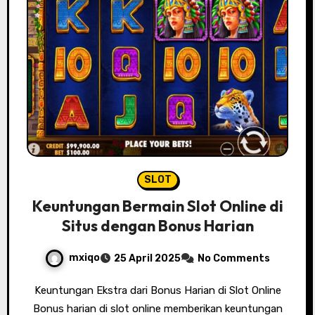
SLOT
Keuntungan Bermain Slot Online di
Situs dengan Bonus Harian
mxiqo
25 April 2025
No Comments
Keuntungan Ekstra dari Bonus Harian di Slot Online
Bonus harian di slot online memberikan keuntungan