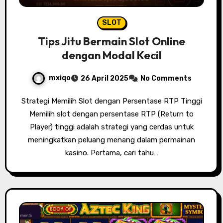
SLOT
Tips Jitu Bermain Slot Online
dengan Modal Kecil
mxiqo
26 April 2025
No Comments
Strategi Memilih Slot dengan Persentase RTP Tinggi
Memilih slot dengan persentase RTP (Return to
Player) tinggi adalah strategi yang cerdas untuk
meningkatkan peluang menang dalam permainan
kasino. Pertama, cari tahu…