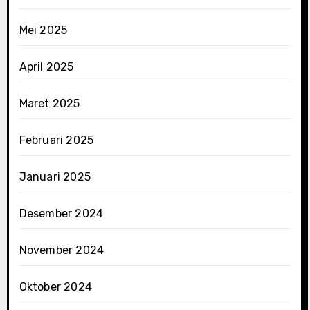
Mei 2025
April 2025
Maret 2025
Februari 2025
Januari 2025
Desember 2024
November 2024
Oktober 2024