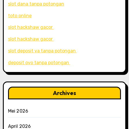
slot dana tanpa potongan
toto online
slot hackshaw gacor
slot hackshaw gacor
slot deposit va tanpa potongan
deposit ovo tanpa potongan
Archives
Mei 2026
April 2026