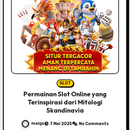
SLOT
Permainan Slot Online yang
Terinspirasi dari Mitologi
Skandinavia
mxiqo
7 Mei 2025
No Comments