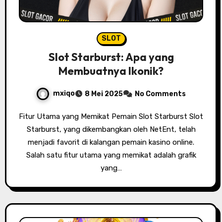
SLOT
Slot Starburst: Apa yang
Membuatnya Ikonik?
mxiqo
8 Mei 2025
No Comments
Fitur Utama yang Memikat Pemain Slot Starburst Slot
Starburst, yang dikembangkan oleh NetEnt, telah
menjadi favorit di kalangan pemain kasino online.
Salah satu fitur utama yang memikat adalah grafik
yang…