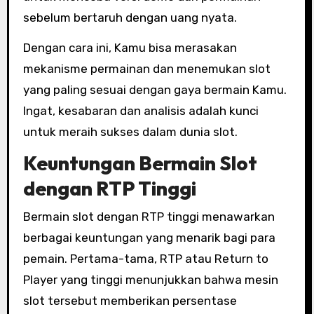
sebelum bertaruh dengan uang nyata.
Dengan cara ini, Kamu bisa merasakan
mekanisme permainan dan menemukan slot
yang paling sesuai dengan gaya bermain Kamu.
Ingat, kesabaran dan analisis adalah kunci
untuk meraih sukses dalam dunia slot.
Keuntungan Bermain Slot
dengan RTP Tinggi
Bermain slot dengan RTP tinggi menawarkan
berbagai keuntungan yang menarik bagi para
pemain. Pertama-tama, RTP atau Return to
Player yang tinggi menunjukkan bahwa mesin
slot tersebut memberikan persentase