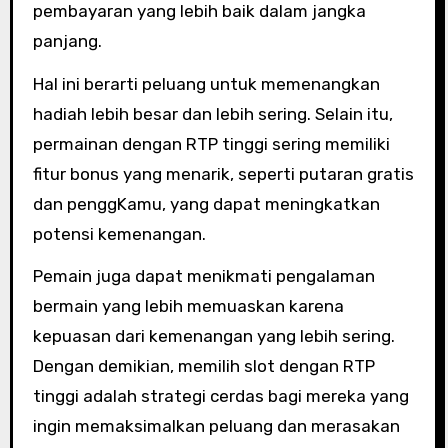
pembayaran yang lebih baik dalam jangka
panjang.
Hal ini berarti peluang untuk memenangkan
hadiah lebih besar dan lebih sering. Selain itu,
permainan dengan RTP tinggi sering memiliki
fitur bonus yang menarik, seperti putaran gratis
dan penggKamu, yang dapat meningkatkan
potensi kemenangan.
Pemain juga dapat menikmati pengalaman
bermain yang lebih memuaskan karena
kepuasan dari kemenangan yang lebih sering.
Dengan demikian, memilih slot dengan RTP
tinggi adalah strategi cerdas bagi mereka yang
ingin memaksimalkan peluang dan merasakan