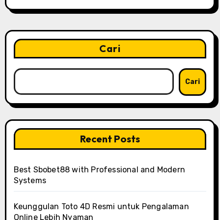
Cari
Cari
Recent Posts
Best Sbobet88 with Professional and Modern
Systems
Keunggulan Toto 4D Resmi untuk Pengalaman
Online Lebih Nyaman