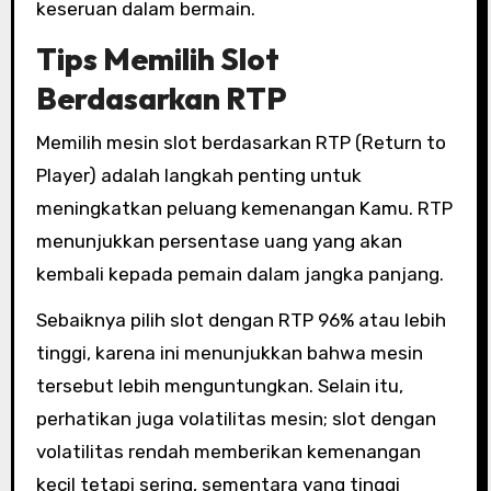
keseruan dalam bermain.
Tips Memilih Slot
Berdasarkan RTP
Memilih mesin slot berdasarkan RTP (Return to
Player) adalah langkah penting untuk
meningkatkan peluang kemenangan Kamu. RTP
menunjukkan persentase uang yang akan
kembali kepada pemain dalam jangka panjang.
Sebaiknya pilih slot dengan RTP 96% atau lebih
tinggi, karena ini menunjukkan bahwa mesin
tersebut lebih menguntungkan. Selain itu,
perhatikan juga volatilitas mesin; slot dengan
volatilitas rendah memberikan kemenangan
kecil tetapi sering, sementara yang tinggi