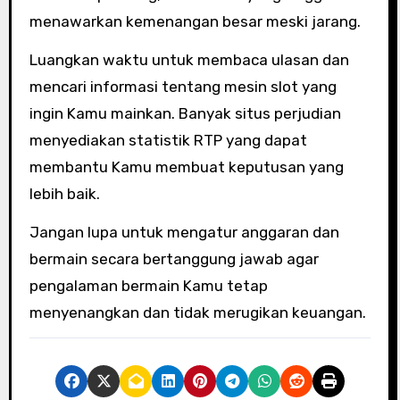
menawarkan kemenangan besar meski jarang.
Luangkan waktu untuk membaca ulasan dan
mencari informasi tentang mesin slot yang
ingin Kamu mainkan. Banyak situs perjudian
menyediakan statistik RTP yang dapat
membantu Kamu membuat keputusan yang
lebih baik.
Jangan lupa untuk mengatur anggaran dan
bermain secara bertanggung jawab agar
pengalaman bermain Kamu tetap
menyenangkan dan tidak merugikan keuangan.