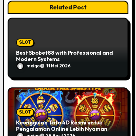
s
Related Post
SLOT
Best Sbobet88 with Professional and
Modern Systems
mxiqo
11 Mei 2026
SLOT
Keunggulan Toto 4D Resmi untuk
Pengalaman Online Lebih Nyaman
mxiqo
28 April 2026