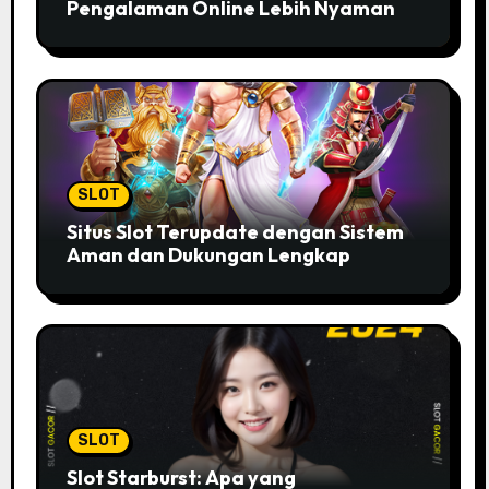
Pengalaman Online Lebih Nyaman
SLOT
Situs Slot Terupdate dengan Sistem
Aman dan Dukungan Lengkap
SLOT
Slot Starburst: Apa yang