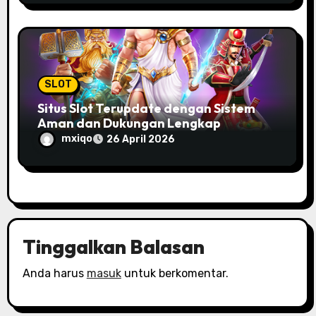
SLOT
Situs Slot Terupdate dengan Sistem
Aman dan Dukungan Lengkap
mxiqo
26 April 2026
Tinggalkan Balasan
Anda harus
masuk
untuk berkomentar.