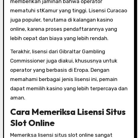
memberikan jaminan bahwa operator
mematuhi stKamur yang tinggi. Lisensi Curacao
juga populer, terutama di kalangan kasino
online, karena proses pendaftarannya yang
lebih cepat dan biaya yang lebih rendah.
Terakhir, lisensi dari Gibraltar Gambling
Commissioner juga diakui, khususnya untuk
operator yang berbasis di Eropa. Dengan
memahami berbagai jenis lisensi ini, pemain
dapat memilih kasino yang lebih terpercaya dan
aman.
Cara Memeriksa Lisensi Situs
Slot Online
Memeriksa lisensi situs slot online sangat