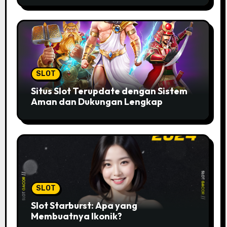
SLOT
Situs Slot Terupdate dengan Sistem
Aman dan Dukungan Lengkap
SLOT
Slot Starburst: Apa yang
Membuatnya Ikonik?