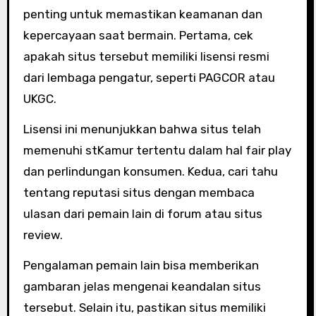
penting untuk memastikan keamanan dan
kepercayaan saat bermain. Pertama, cek
apakah situs tersebut memiliki lisensi resmi
dari lembaga pengatur, seperti PAGCOR atau
UKGC.
Lisensi ini menunjukkan bahwa situs telah
memenuhi stKamur tertentu dalam hal fair play
dan perlindungan konsumen. Kedua, cari tahu
tentang reputasi situs dengan membaca
ulasan dari pemain lain di forum atau situs
review.
Pengalaman pemain lain bisa memberikan
gambaran jelas mengenai keandalan situs
tersebut. Selain itu, pastikan situs memiliki