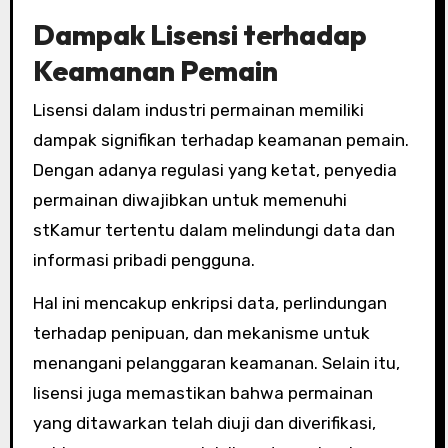
Dampak Lisensi terhadap
Keamanan Pemain
Lisensi dalam industri permainan memiliki
dampak signifikan terhadap keamanan pemain.
Dengan adanya regulasi yang ketat, penyedia
permainan diwajibkan untuk memenuhi
stKamur tertentu dalam melindungi data dan
informasi pribadi pengguna.
Hal ini mencakup enkripsi data, perlindungan
terhadap penipuan, dan mekanisme untuk
menangani pelanggaran keamanan. Selain itu,
lisensi juga memastikan bahwa permainan
yang ditawarkan telah diuji dan diverifikasi,