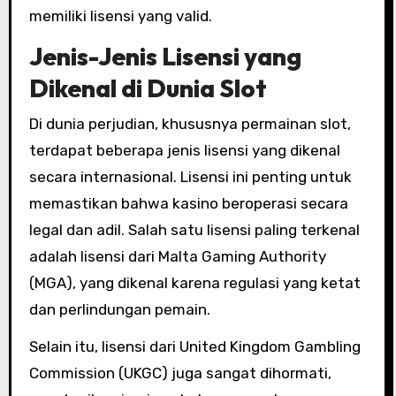
memiliki lisensi yang valid.
Jenis-Jenis Lisensi yang
Dikenal di Dunia Slot
Di dunia perjudian, khususnya permainan slot,
terdapat beberapa jenis lisensi yang dikenal
secara internasional. Lisensi ini penting untuk
memastikan bahwa kasino beroperasi secara
legal dan adil. Salah satu lisensi paling terkenal
adalah lisensi dari Malta Gaming Authority
(MGA), yang dikenal karena regulasi yang ketat
dan perlindungan pemain.
Selain itu, lisensi dari United Kingdom Gambling
Commission (UKGC) juga sangat dihormati,