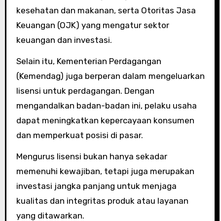
kesehatan dan makanan, serta Otoritas Jasa
Keuangan (OJK) yang mengatur sektor
keuangan dan investasi.
Selain itu, Kementerian Perdagangan
(Kemendag) juga berperan dalam mengeluarkan
lisensi untuk perdagangan. Dengan
mengandalkan badan-badan ini, pelaku usaha
dapat meningkatkan kepercayaan konsumen
dan memperkuat posisi di pasar.
Mengurus lisensi bukan hanya sekadar
memenuhi kewajiban, tetapi juga merupakan
investasi jangka panjang untuk menjaga
kualitas dan integritas produk atau layanan
yang ditawarkan.