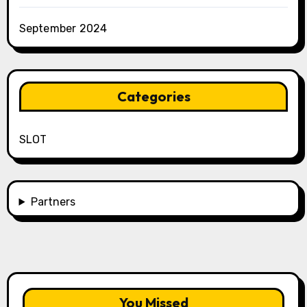
September 2024
Categories
SLOT
Partners
You Missed