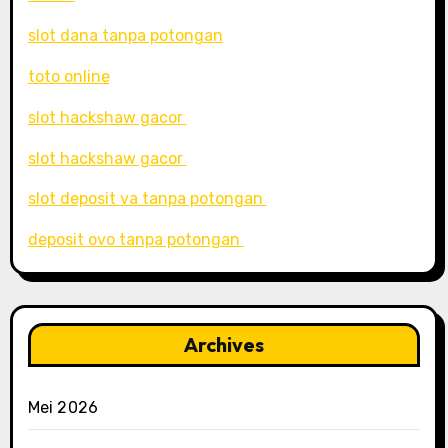
slot dana tanpa potongan
toto online
slot hackshaw gacor
slot hackshaw gacor
slot deposit va tanpa potongan
deposit ovo tanpa potongan
Archives
Mei 2026