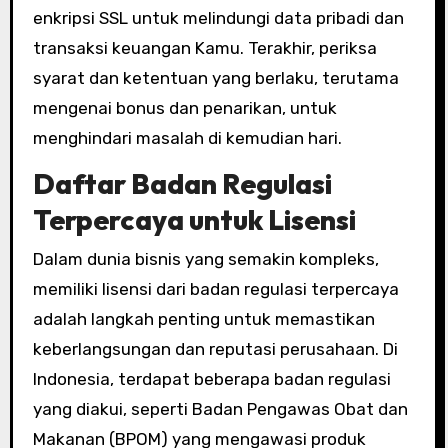
enkripsi SSL untuk melindungi data pribadi dan
transaksi keuangan Kamu. Terakhir, periksa
syarat dan ketentuan yang berlaku, terutama
mengenai bonus dan penarikan, untuk
menghindari masalah di kemudian hari.
Daftar Badan Regulasi
Terpercaya untuk Lisensi
Dalam dunia bisnis yang semakin kompleks,
memiliki lisensi dari badan regulasi terpercaya
adalah langkah penting untuk memastikan
keberlangsungan dan reputasi perusahaan. Di
Indonesia, terdapat beberapa badan regulasi
yang diakui, seperti Badan Pengawas Obat dan
Makanan (BPOM) yang mengawasi produk