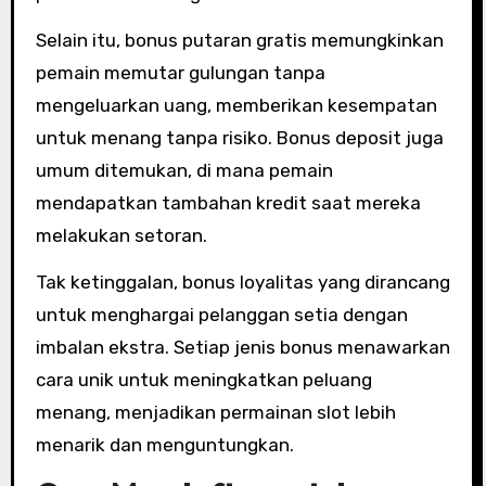
Selain itu, bonus putaran gratis memungkinkan
pemain memutar gulungan tanpa
mengeluarkan uang, memberikan kesempatan
untuk menang tanpa risiko. Bonus deposit juga
umum ditemukan, di mana pemain
mendapatkan tambahan kredit saat mereka
melakukan setoran.
Tak ketinggalan, bonus loyalitas yang dirancang
untuk menghargai pelanggan setia dengan
imbalan ekstra. Setiap jenis bonus menawarkan
cara unik untuk meningkatkan peluang
menang, menjadikan permainan slot lebih
menarik dan menguntungkan.