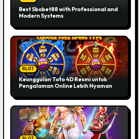
Best Sbobet88 with Professional and
Modern Systems
SLOT
Keunggulan Toto 4D Resmi untuk
Pengalaman Online Lebih Nyaman
SLOT