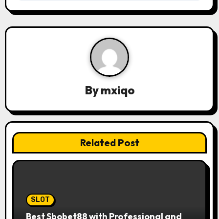
g
a
s
i
p
By
mxiqo
o
s
Related Post
SLOT
Best Sbobet88 with Professional and