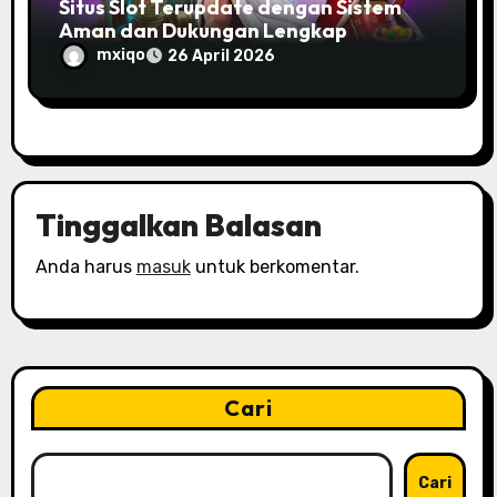
Situs Slot Terupdate dengan Sistem
Aman dan Dukungan Lengkap
mxiqo
26 April 2026
Tinggalkan Balasan
Anda harus
masuk
untuk berkomentar.
Cari
Cari