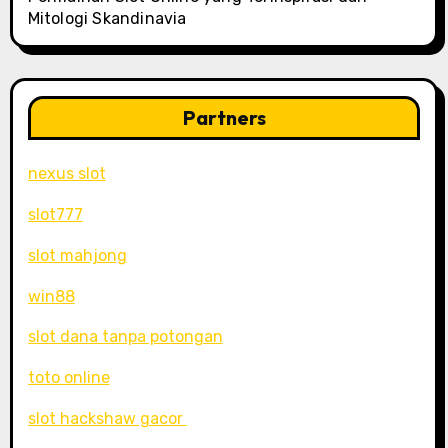
Mitologi Skandinavia
Partners
nexus slot
slot777
slot mahjong
win88
slot dana tanpa potongan
toto online
slot hackshaw gacor