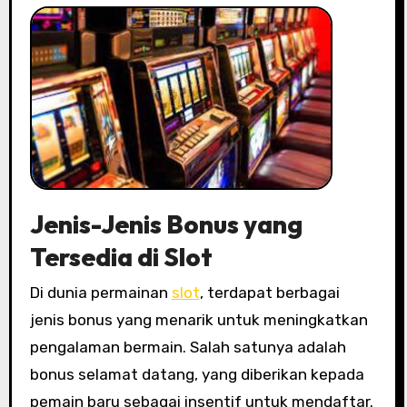
Jenis-Jenis Bonus yang
Tersedia di Slot
Di dunia permainan
slot
, terdapat berbagai
jenis bonus yang menarik untuk meningkatkan
pengalaman bermain. Salah satunya adalah
bonus selamat datang, yang diberikan kepada
pemain baru sebagai insentif untuk mendaftar.